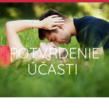
Men
P
OTVRDENIE
ÚČASTI