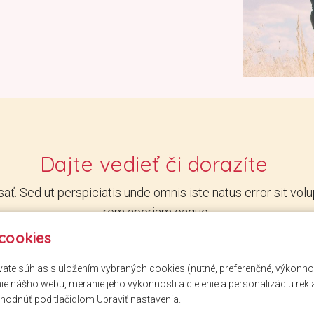
Dajte
vedieť
či
dorazíte
písať. Sed ut perspiciatis unde omnis iste natus error sit
rem aperiam eaque
cookies
POTVRDIŤ ÚČASŤ
ávate súhlas s uložením vybraných cookies (nutné, preferenčné, výkonn
e nášho webu, meranie jeho výkonnosti a cielenie a personalizáciu rek
hodnúť pod tlačidlom Upraviť nastavenia.