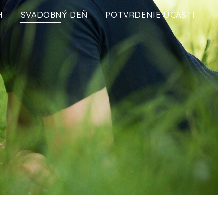
H
SVADOBNÝ DEŇ
POTVRDENIE ÚČASTI
Ň