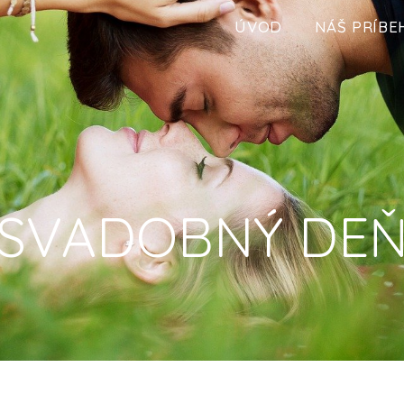
ÚVOD
NÁŠ PRÍBE
SVADOBNÝ DE