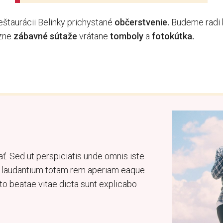
eštaurácii
Belinky
prichystané
občerstvenie
.
Budeme
radi
zne
zábavné
sútaže
vrátane
tomboly
a
fotokútka
.
ať. Sed ut perspiciatis unde omnis iste
e laudantium totam rem aperiam eaque
ecto beatae vitae dicta sunt explicabo