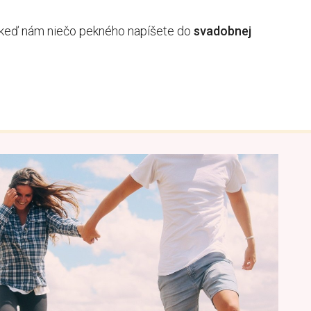
keď nám
niečo pekného
napíšete
do
svadobnej