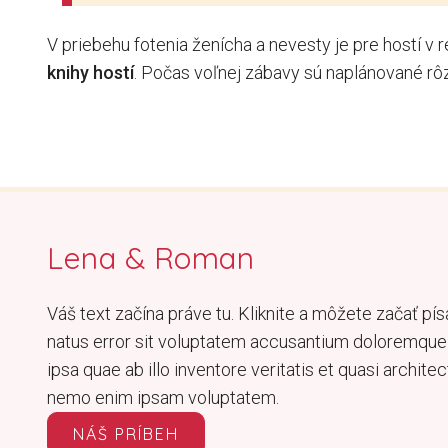
V priebehu
fotenia
ženícha
a
nevesty
je
pre hostí
v r
knihy hostí
.
Počas voľnej
zábavy
sú naplánované
rô
Lena & Roman
Váš text začína práve tu. Kliknite a môžete začať pís
natus error sit voluptatem accusantium doloremqu
ipsa quae ab illo inventore veritatis et quasi archit
nemo enim ipsam voluptatem.
NÁŠ PRÍBEH